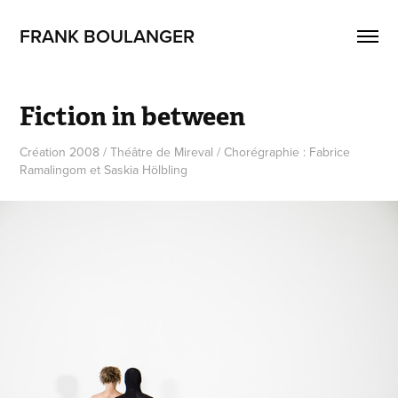
FRANK BOULANGER
Fiction in between
Création 2008 / Théâtre de Mireval / Chorégraphie : Fabrice
Ramalingom et Saskia Hölbling