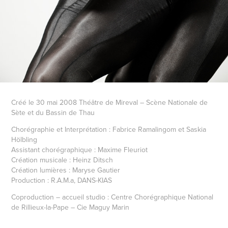
Créé le 30 mai 2008 Théâtre de Mireval – Scène Nationale de
Sète et du Bassin de Thau
Chorégraphie et Interprétation :
Fabrice Ramalingom et Saskia
Hölbling
Assistant chorégraphique :
Maxime Fleuriot
Création musicale :
Heinz Ditsch
Création lumières :
Maryse Gautier
Production :
R.A.M.a, DANS-KIAS
Coproduction – accueil studio :
Centre Chorégraphique National
de Rillieux-la-Pape – Cie Maguy Marin